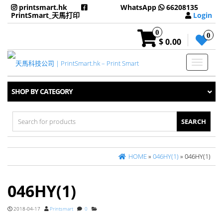
printsmart.hk
WhatsApp
66208135
PrintSmart_天馬打印
Login
0
0
$ 0.00
Toggle
navigati
SHOP BY CATEGORY
Search
for:
HOME
»
046HY(1)
» 046HY(1)
046HY(1)
2018-04-17
Printsmart
0