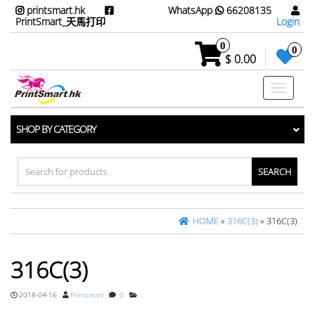
printsmart.hk
WhatsApp
66208135
PrintSmart_天馬打印
Login
0
0
$ 0.00
Toggle
navigati
SHOP BY CATEGORY
Search
for:
HOME
»
316C(3)
» 316C(3)
316C(3)
2018-04-16
Printsmart
0