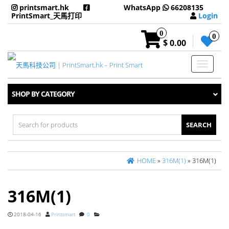
printsmart.hk
WhatsApp
66208135
PrintSmart_天馬打印
Login
0
0
$ 0.00
Toggle
navigati
SHOP BY CATEGORY
Search
for:
HOME
»
316M(1)
» 316M(1)
316M(1)
2018-04-16
Printsmart
0