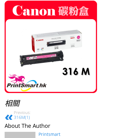
相關
Previous:
316M(1)
About The Author
Printsmart