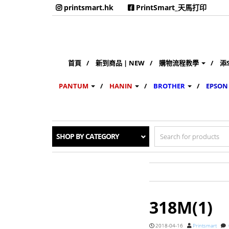
printsmart.hk
PrintSmart_天馬打印
首頁
新到商品 | NEW
購物流程教學
添
PANTUM
HANIN
BROTHER
EPSON
Search
SHOP BY CATEGORY
for:
318M(1)
2018-04-16
Printsmart