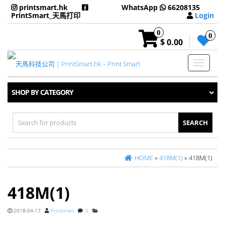
printsmart.hk
WhatsApp
66208135
PrintSmart_天馬打印
Login
0
0
$ 0.00
Toggle
navigati
SHOP BY CATEGORY
Search
for:
HOME
»
418M(1)
» 418M(1)
418M(1)
2018-04-17
Printsmart
0