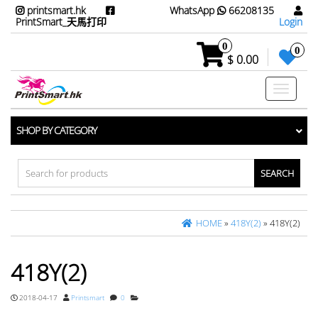
printsmart.hk
WhatsApp
66208135
PrintSmart_天馬打印
Login
0
0
$ 0.00
Toggle
navigati
SHOP BY CATEGORY
Search
for:
HOME
»
418Y(2)
» 418Y(2)
418Y(2)
2018-04-17
Printsmart
0