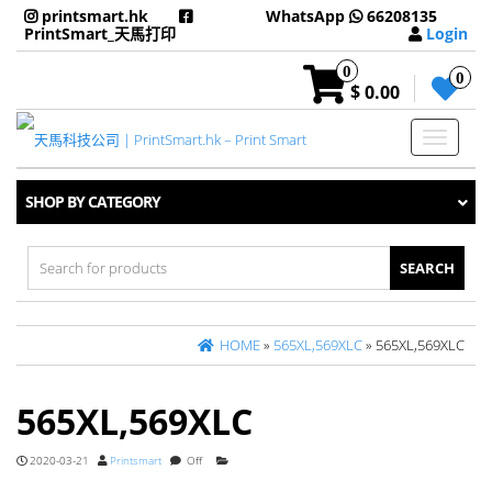
printsmart.hk
WhatsApp
66208135
PrintSmart_天馬打印
Login
0
0
$ 0.00
Toggle
navigati
SHOP BY CATEGORY
Search
for:
HOME
»
565XL,569XLC
» 565XL,569XLC
565XL,569XLC
2020-03-21
Printsmart
Off