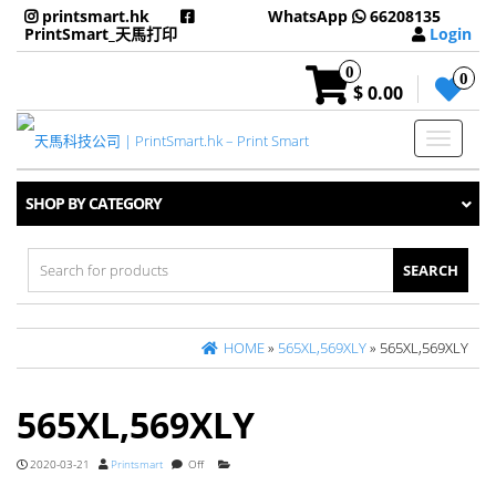
printsmart.hk
WhatsApp
66208135
PrintSmart_天馬打印
Login
0
0
$ 0.00
Toggle
navigati
SHOP BY CATEGORY
Search
for:
HOME
»
565XL,569XLY
» 565XL,569XLY
565XL,569XLY
2020-03-21
Printsmart
Off