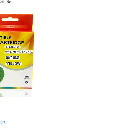
Off
art