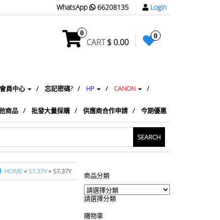
WhatsApp
66208135
Login
0
0
CART
$ 0.00
會員中心
忘記密碼?
HP
CANON
他商品
批發大量採購
供應商合作申請
今期優惠
HOME
»
57,37Y
» 57,37Y
商品分類
請選擇分類
購物車