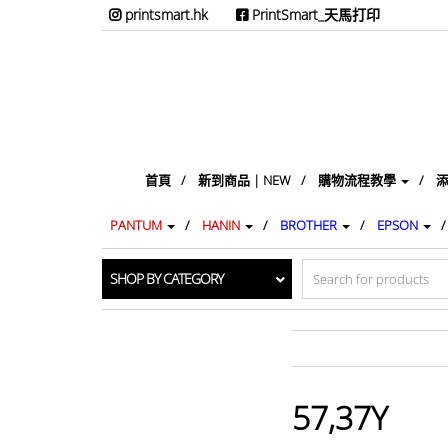
printsmart.hk
PrintSmart_天馬打印
首頁
新到商品 | NEW
購物流程教學
添
PANTUM
HANIN
BROTHER
EPSON
Search
SHOP BY CATEGORY
for:
57,37Y