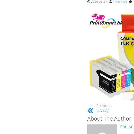
2020-03-21
Printsmart
Previous:
57,37y
About The Author
Printsm