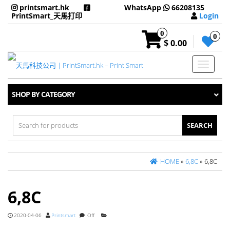
printsmart.hk
WhatsApp
66208135
PrintSmart_天馬打印
Login
0
0
$ 0.00
Toggle
navigati
SHOP BY CATEGORY
Search
for:
HOME
»
6,8C
» 6,8C
6,8C
2020-04-06
Printsmart
Off