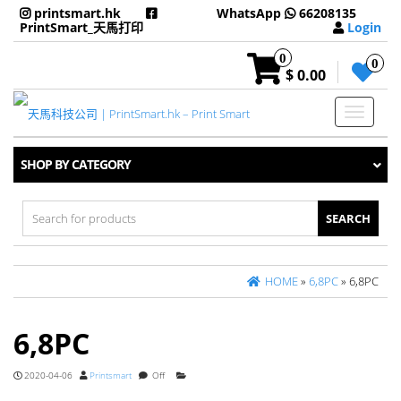
printsmart.hk
WhatsApp
66208135
PrintSmart_天馬打印
Login
0
0
$ 0.00
Toggle
navigati
SHOP BY CATEGORY
Search
for:
HOME
»
6,8PC
» 6,8PC
6,8PC
2020-04-06
Printsmart
Off