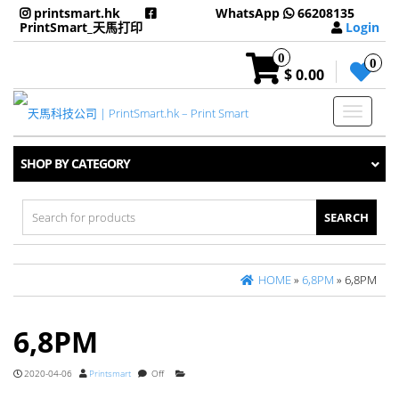
printsmart.hk
WhatsApp
66208135
PrintSmart_天馬打印
Login
0
0
$ 0.00
Toggle
navigati
SHOP BY CATEGORY
Search
for:
HOME
»
6,8PM
» 6,8PM
6,8PM
2020-04-06
Printsmart
Off