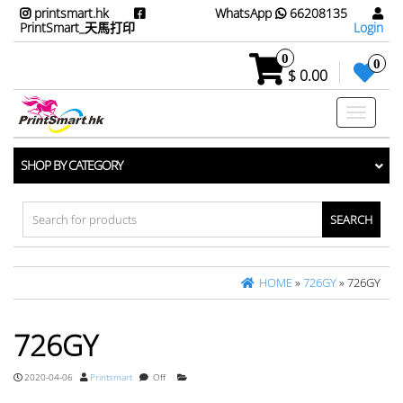
printsmart.hk
WhatsApp
66208135
PrintSmart_天馬打印
Login
0
0
$ 0.00
Toggle
navigati
SHOP BY CATEGORY
Search
for:
HOME
»
726GY
» 726GY
726GY
2020-04-06
Printsmart
Off