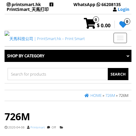
printsmart.hk
WhatsApp
66208135
PrintSmart_天馬打印
Login
0
0
$ 0.00
Toggle
navigati
SHOP BY CATEGORY
Search
for:
HOME
»
726M
» 726M
726M
2020-04-06
Printsmart
Off