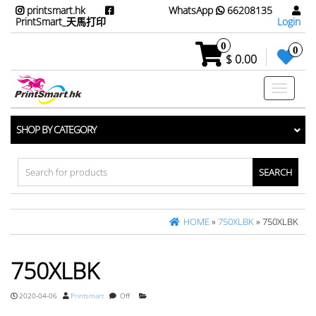
printsmart.hk
WhatsApp
66208135
PrintSmart_天馬打印
Login
0
0
$ 0.00
Toggle
navigati
SHOP BY CATEGORY
Search
for:
HOME
»
750XLBK
» 750XLBK
750XLBK
2020-04-06
Printsmart
Off