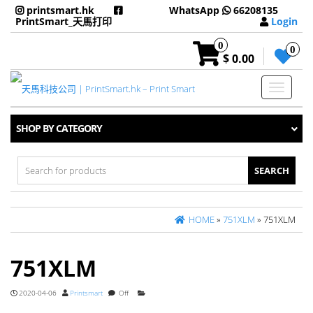
printsmart.hk
WhatsApp
66208135
PrintSmart_天馬打印
Login
0
0
$ 0.00
Toggle
navigati
SHOP BY CATEGORY
Search
for:
HOME
»
751XLM
» 751XLM
751XLM
2020-04-06
Printsmart
Off