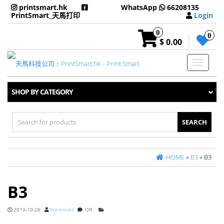
printsmart.hk
WhatsApp
66208135
PrintSmart_天馬打印
Login
0
0
$ 0.00
Toggle
navigati
SHOP BY CATEGORY
Search
for:
HOME
»
B3
» B3
B3
2019-10-26
Printsmart
Off