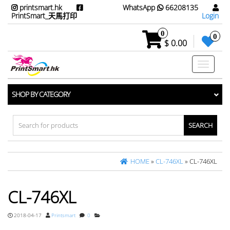
printsmart.hk
WhatsApp
66208135
PrintSmart_天馬打印
Login
0
0
$ 0.00
Toggle
navigati
SHOP BY CATEGORY
Search
for:
HOME
»
CL-746XL
» CL-746XL
CL-746XL
2018-04-17
Printsmart
0