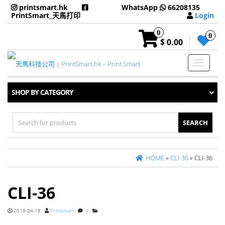
printsmart.hk
WhatsApp
66208135
PrintSmart_天馬打印
Login
0
0
$ 0.00
Toggle
navigati
SHOP BY CATEGORY
Search
for:
HOME
»
CLI-36
» CLI-36
CLI-36
2018-04-18
Printsmart
0