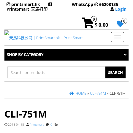
printsmart.hk
WhatsApp
66208135
PrintSmart_天馬打印
Login
0
0
$ 0.00
Toggle
navigati
SHOP BY CATEGORY
Search
for:
HOME
»
CLI-751M
» CLI-751M
CLI-751M
2018-04-18
Printsmart
0