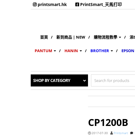
printsmart.hk
PrintSmart_天馬打印
首頁
新到商品 | NEW
購物流程教學
添
PANTUM
HANIN
BROTHER
EPSON
Search
SHOP BY CATEGORY
for:
CP1200B
2017-07-30
Printsmart