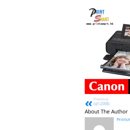
Previous:
cp1200b
About The Author
Prints