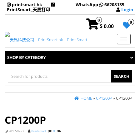
printsmart.hk
WhatsApp
66208135
PrintSmart_天馬打印
Login
0
0
$ 0.00
Toggle
navigati
SHOP BY CATEGORY
Search
for:
HOME
»
CP1200P
» CP1200P
CP1200P
2017-07-30
Printsmart
0