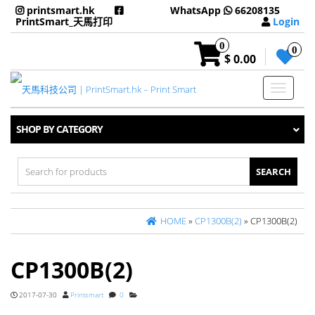
printsmart.hk
WhatsApp
66208135
PrintSmart_天馬打印
Login
0
0
$ 0.00
Toggle
navigati
SHOP BY CATEGORY
Search
for:
HOME
»
CP1300B(2)
» CP1300B(2)
CP1300B(2)
2017-07-30
Printsmart
0