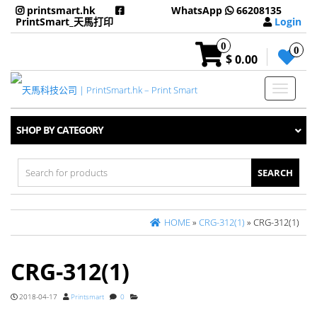
printsmart.hk
WhatsApp
66208135
PrintSmart_天馬打印
Login
0
0
$ 0.00
Toggle
navigati
SHOP BY CATEGORY
Search
for:
HOME
»
CRG-312(1)
» CRG-312(1)
CRG-312(1)
2018-04-17
Printsmart
0