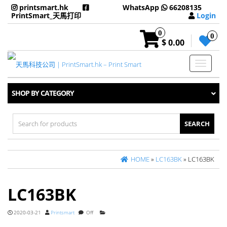
printsmart.hk
WhatsApp
66208135
PrintSmart_天馬打印
Login
0
0
$ 0.00
Toggle
navigati
SHOP BY CATEGORY
Search
for:
HOME
»
LC163BK
» LC163BK
LC163BK
2020-03-21
Printsmart
Off