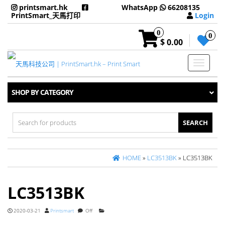
printsmart.hk
WhatsApp
66208135
PrintSmart_天馬打印
Login
0
0
$ 0.00
Toggle
navigati
SHOP BY CATEGORY
Search
for:
HOME
»
LC3513BK
» LC3513BK
LC3513BK
2020-03-21
Printsmart
Off