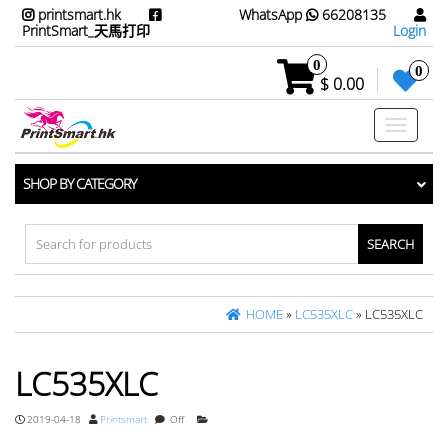
printsmart.hk
WhatsApp
66208135
PrintSmart_天馬打印
Login
0
0
$ 0.00
Toggle
navigati
SHOP BY CATEGORY
Search
for:
HOME
»
LC535XLC
» LC535XLC
LC535XLC
2019-04-18
Printsmart
Off