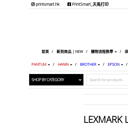
printsmart.hk
PrintSmart_天馬打印
首頁
新到商品 | NEW
購物流程教學
添
PANTUM
HANIN
BROTHER
EPSON
Search
SHOP BY CATEGORY
for:
LEXMARK 