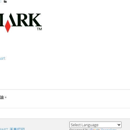
0
art
論。
SMART_天馬打印