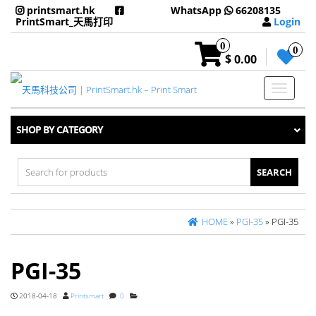
printsmart.hk
WhatsApp
66208135
PrintSmart_天馬打印
Login
0
0
$ 0.00
Toggle
navigati
SHOP BY CATEGORY
Search
for:
HOME
»
PGI-35
» PGI-35
PGI-35
2018-04-18
Printsmart
0