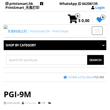
printsmart.hk
WhatsApp
66208135
PrintSmart_天馬打印
Login
0
0
$ 0.00
Toggle
navigati
SHOP BY CATEGORY
Search
for:
HOME
»
PGI-9M
» PGI-9M
PGI-9M
2020-04-06
Printsmart
Off