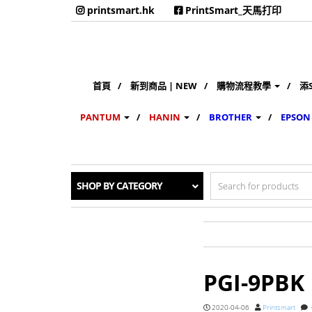
printsmart.hk
PrintSmart_天馬打印
首頁
新到商品 | NEW
購物流程教學
添
PANTUM
HANIN
BROTHER
EPSON
Search
SHOP BY CATEGORY
for:
PGI-9PBK
2020-04-06
Printsmart