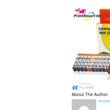
Previous:
PGI-9PBK
About The Author
Prints