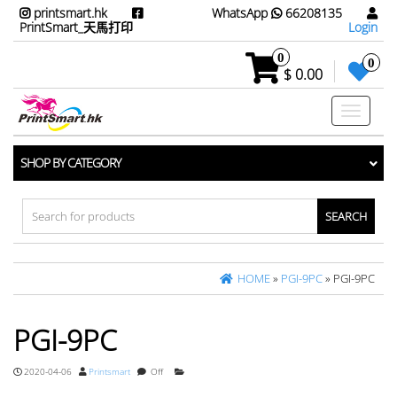
printsmart.hk
WhatsApp
66208135
PrintSmart_天馬打印
Login
0
0
$ 0.00
Toggle
navigati
SHOP BY CATEGORY
Search
for:
HOME
»
PGI-9PC
» PGI-9PC
PGI-9PC
2020-04-06
Printsmart
Off