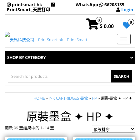
printsmart.hk
WhatsApp
66208135
PrintSmart_天馬打印
Login
0
0
$ 0.00
Toggle
navigati
SHOP BY CATEGORY
Search
for:
HOME
»
INK CARTRIDGES 墨盒
»
HP
» 原裝墨盒 ✦ HP ✦
原裝墨盒 ✦ HP ✦
顯示 99 筆結果中的 1–14 筆