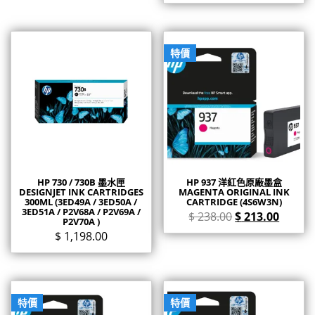
特價
HP 730 / 730B 墨水匣
HP 937 洋紅色原廠墨盒
DESIGNJET INK CARTRIDGES
MAGENTA ORIGINAL INK
300ML (3ED49A / 3ED50A /
CARTRIDGE (4S6W3N)
3ED51A / P2V68A / P2V69A /
$
238.00
$
213.00
P2V70A )
$
1,198.00
特價
特價