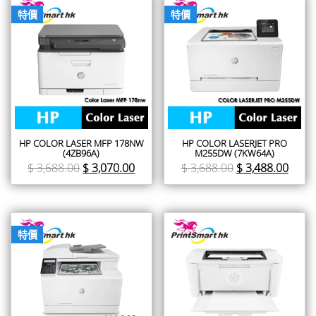
特價
特價
HP COLOR LASER MFP 178NW
HP COLOR LASERJET PRO
(4ZB96A)
M255DW (7KW64A)
$
3,688.00
$
3,070.00
$
3,688.00
$
3,488.00
特價