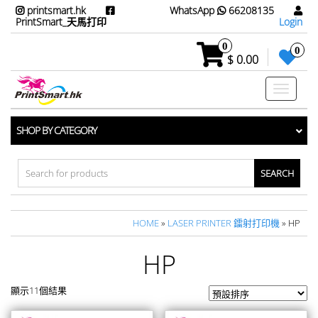
printsmart.hk
WhatsApp
66208135
PrintSmart_天馬打印
Login
0
0
$ 0.00
Toggle
navigati
SHOP BY CATEGORY
Search
for:
HOME
»
LASER PRINTER 鐳射打印機
» HP
HP
顯示11個結果