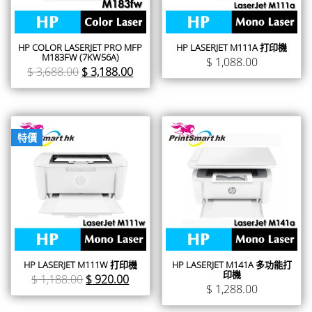
HP COLOR LASERJET PRO MFP
HP LASERJET M111A 打印機
M183FW (7KW56A)
$
1,088.00
$
3,688.00
$
3,188.00
特價
HP LASERJET M111W 打印機
HP LASERJET M141A 多功能打
印機
$
1,188.00
$
920.00
$
1,288.00