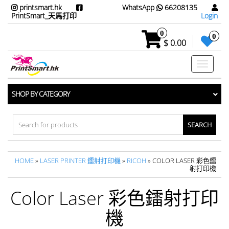
printsmart.hk
WhatsApp
66208135
PrintSmart_天馬打印
Login
0
0
$ 0.00
Toggle
navigati
SHOP BY CATEGORY
Search
for:
HOME
»
LASER PRINTER 鐳射打印機
»
RICOH
» COLOR LASER 彩色鐳
射打印機
Color Laser 彩色鐳射打印
機