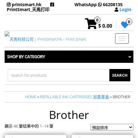
printsmart.hk
WhatsApp
66208135
PrintSmart_天馬打印
Login
0
0
$ 0.00
Toggle
navigati
SHOP BY CATEGORY
Search
for:
HOME
»
REFILLABLE INK CARTRIDGES 加墨墨盒
» BROTHER
Brother
顯示 46 筆結果中的 1–14 筆