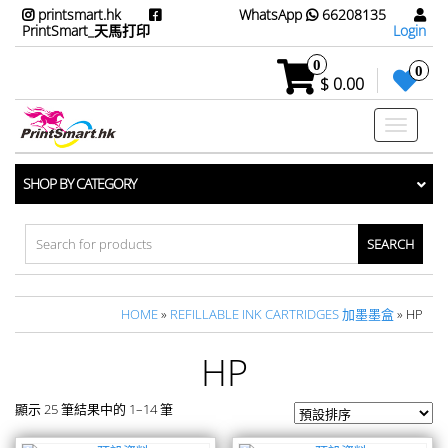
printsmart.hk
WhatsApp
66208135
PrintSmart_天馬打印
Login
0
0
$ 0.00
Toggle
navigati
SHOP BY CATEGORY
Search
for:
HOME
»
REFILLABLE INK CARTRIDGES 加墨墨盒
» HP
HP
顯示 25 筆結果中的 1–14 筆