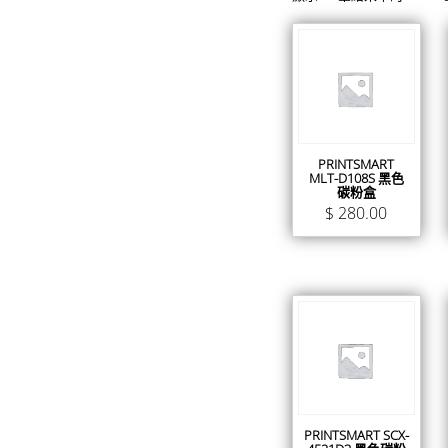
PRINTSMART
MLT-D108S 黑色
碳粉盒
$
280.00
PRINTSMART SCX-