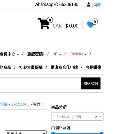
WhatsApp
66208135
Login
0
0
CART
$ 0.00
會員中心
忘記密碼?
HP
CANON
他商品
批發大量採購
供應商合作申請
今期優惠
/粉鼓
»
SAMSUNG
» 頁面 4
商品分類
Samsung (56)
×
由價格篩選