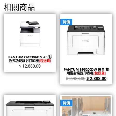
相關商品
特價
PANTUM CM230ADN A3 彩
色多功能鐳射打印機
[包送貨]
$
12,880.00
PANTUM BP5200DW 黑白 商
用雷射高速印表機
[包送貨]
$
2,988.00
$
2,888.00
特價