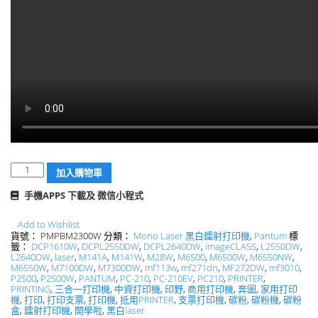
數
加入購物車
量
手機APPS 下載及 微信小程式
Add to Wishlist
貨號：
PMPBM2300W
分類：
Mono Laser 黑白鐳射打印機
,
Pantum
標
籤：
DCP1610W
,
DCPL2550DW
,
DCPL2640DW
,
imageCLASS
,
L2550DW
,
L2640DW
,
laser
,
M141A
,
M141W
,
M28W
,
M6500
,
M6500W
,
M6550NW
,
M6550W
,
M7100DW
,
M7300DW
,
mf113w
,
mf271dn
,
MF272DW
,
mf3010
,
P2500
,
P2500W
,
PANTUM
,
PC-210
,
PC-210EV
,
PC210
,
PRINTER
,
PRINTING
,
三合一打印機
,
中資打印機
,
印野
,
商用打印機
,
奔圖
,
家用打印
機
,
打印
,
打印支票
,
打印機
,
抵用PRINTER
,
支票打印機
,
碳粉
,
碳粉機
,
碳粉
盒
,
鐳射打印機
,
開學啦
,
黑白laser