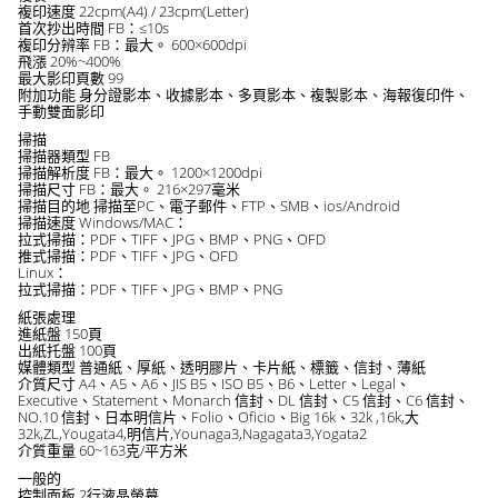
複印速度 22cpm(A4) / 23cpm(Letter)
首次抄出時間 FB：≤10s
複印分辨率 FB：最大。 600×600dpi
飛漲 20%~400%
最大影印頁數 99
附加功能 身分證影本、收據影本、多頁影本、複製影本、海報復印件、
手動雙面影印
掃描
掃描器類型 FB
掃描解析度 FB：最大。 1200×1200dpi
掃描尺寸 FB：最大。 216×297毫米
掃描目的地 掃描至PC、電子郵件、FTP、SMB、ios/Android
掃描速度 Windows/MAC：
拉式掃描：PDF、TIFF、JPG、BMP、PNG、OFD
推式掃描：PDF、TIFF、JPG、OFD
Linux：
拉式掃描：PDF、TIFF、JPG、BMP、PNG
紙張處理
進紙盤 150頁
出紙托盤 100頁
媒體類型 普通紙、厚紙、透明膠片、卡片紙、標籤、信封、薄紙
介質尺寸 A4、A5、A6、JIS B5、ISO B5、B6、Letter、Legal、
Executive、Statement、Monarch 信封、DL 信封、C5 信封、C6 信封、
NO.10 信封、日本明信片、Folio、Oficio、Big 16k、32k ,16k,大
32k,ZL,Yougata4,明信片,Younaga3,Nagagata3,Yogata2
介質重量 60~163克/平方米
一般的
控制面板 2行液晶螢幕