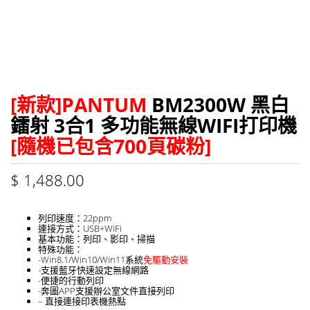
[新款]PANTUM
BM2300W 黑白
鐳射 3合1 多功能無線WIFI打印機
[隨機已包含700頁碳粉]
$
1,488.00
列印速度：22ppm
連接方式：USB+WiFi
基本功能：列印、影印、掃描
特殊功能：
-Win8.1/Win10/Win11系統
免驅動安裝
-支援藍牙快速設定無線網路
-便捷的行動列印
-奔圖APP支援辦公室文件直接列印
– 直接連接印表機熱點