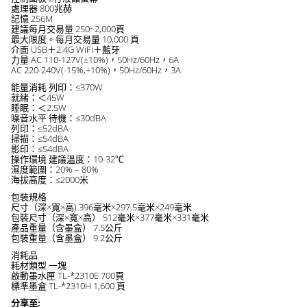
處理器 800兆赫
記憶 256M
建議每月交易量 250~2,000頁
最大限度。每月交易量 10,000 頁
介面 USB＋2.4G WiFi＋藍牙
力量 AC 110-127V(±10%)，50Hz/60Hz，6A
AC 220-240V(-15%,+10%)，50Hz/60Hz，3A
能量消耗 列印：≤370W
就緒：＜45W
睡眠：＜2.5W
噪音水平 待機：≤30dBA
列印：≤52dBA
掃描：≤54dBA
影印：≤54dBA
操作環境 建議溫度：10-32℃
濕度範圍：20% – 80%
海拔高度：≤2000米
包裝規格
尺寸（深×寬×高) 396毫米×297.5毫米×249毫米
包裝尺寸（深×寬×高） 512毫米×377毫米×331毫米
產品重量（含墨盒） 7.5公斤
包裝重量（含墨盒） 9.2公斤
消耗品
耗材類型 一塊
啟動墨水匣 TL-*2310E 700頁
標準墨盒 TL-*2310H 1,600 頁
分享至: