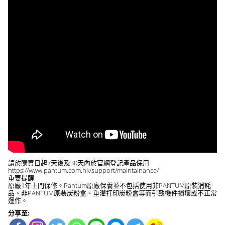
請於購買日起7天後及30天內於官網登記產品保用
https://www.pantum.com.hk/support/maintainance/
重要提醒:
原廠1年上門保修。Pantum原廠保養並不包括使用非PANTUM原裝消耗
品、非PANTUM原裝炭粉盒、重灌打印炭粉盒等而引致機件損壞或不正常
運作。
分享至: