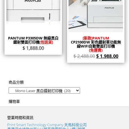
PANTUM P3305DW 無線黑白
[新款]PANTUM
鐳射雙面打印機
[包送貨]
CP2100DW 彩色鐳射單功能無
線WIFI自動雙面打印機
$
1,888.00
(免運費)
$
2,488.00
$
1,988.00
商品分類
購物車
營業時間和資訊
Print Smart Technology Company 天馬科技公司