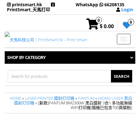
printsmart.hk
WhatsApp
66208135
PrintSmart_天馬打印
Login
0
0
$ 0.00
Toggle
navigati
SHOP BY CATEGORY
Search
for:
HOME
»
LASER PRINTER 鐳射打印機
»
PANTUM
»
MONO LASER 黑白
鐳射打印機
» [新款]PANTUM BM2300W 黑白鐳射 3合1 多功能無線
WIFI打印機[隨機已包含700頁碳粉]