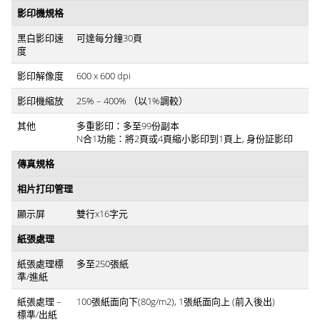
影印機規格
黑白影印速
可達每分鐘30頁
度
影印解像度
600 x 600 dpi
影印機縮放
25% – 400% （以1%調較）
其他
多重影印：多至99份副本
N合1功能：將2頁或4頁縮小影印到1頁上, 身份証影印
傳真規格
相片打印管理
顯示屏
雙行x16字元
紙張處理
紙張處理標
多至250張紙
準/進紙
紙張處理 –
100張紙面向下(80g/m2), 1張紙面向上 (前入後出)
標準/出紙