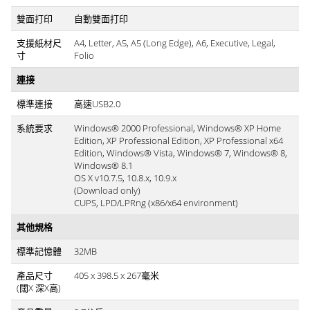
雙面打印
自動雙面打印
支援紙材尺
A4, Letter, A5, A5 (Long Edge), A6, Executive, Legal,
寸
Folio
連接
標準連接
高速USB2.0
系統要求
Windows® 2000 Professional, Windows® XP Home
Edition, XP Professional Edition, XP Professional x64
Edition, Windows® Vista, Windows® 7, Windows® 8,
Windows® 8.1
OS X v10.7.5, 10.8.x, 10.9.x
(Download only)
CUPS, LPD/LPRng (x86/x64 environment)
其他規格
標準記憶體
32MB
產品尺寸
405 x 398.5 x 267毫米
(闊X 深X高)