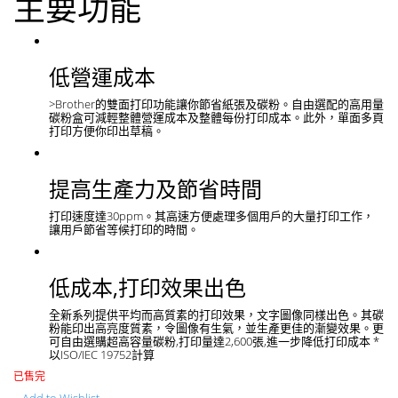
主要功能
低營運成本
>Brother的雙面打印功能讓你節省紙張及碳粉。自由選配的高用量
碳粉盒可減輕整體營運成本及整體每份打印成本。此外，單面多頁
打印方便你印出草稿。
提高生產力及節省時間
打印速度達30ppm。其高速方便處理多個用戶的大量打印工作，
讓用戶節省等候打印的時間。
低成本,打印效果出色
全新系列提供平均而高質素的打印效果，文字圖像同樣出色。其碳
粉能印出高亮度質素，令圖像有生氣，並生產更佳的漸變效果。更
可自由選購超高容量碳粉,打印量達2,600張,進一步降低打印成本 *
以ISO/IEC 19752計算
已售完