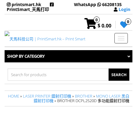
printsmart.hk
WhatsApp
66208135
PrintSmart_天馬打印
Login
0
0
$ 0.00
Toggle
navigati
SHOP BY CATEGORY
Search
for:
HOME
»
LASER PRINTER 鐳射打印機
»
BROTHER
»
MONO LASER 黑白
鐳射打印機
» BROTHER DCPL2520D 多功能鐳射打印機