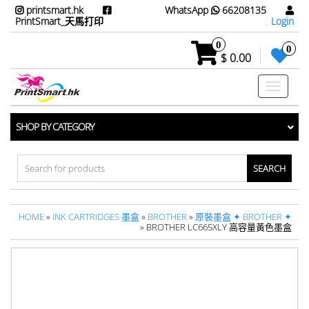
printsmart.hk
WhatsApp
66208135
PrintSmart_天馬打印
Login
0
0
$ 0.00
Toggle
navigati
SHOP BY CATEGORY
Search
for:
HOME
»
INK CARTRIDGES 墨盒
»
BROTHER
»
原裝墨盒 ✦ BROTHER ✦
» BROTHER LC665XLY 高容量黃色墨盒