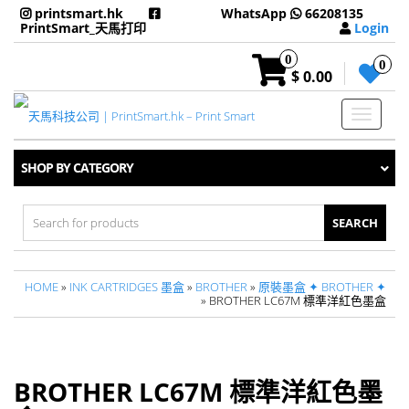
printsmart.hk
WhatsApp
66208135
PrintSmart_天馬打印
Login
0
0
$ 0.00
Toggle
navigati
SHOP BY CATEGORY
Search
for:
HOME
»
INK CARTRIDGES 墨盒
»
BROTHER
»
原裝墨盒 ✦ BROTHER ✦
» BROTHER LC67M 標準洋紅色墨盒
BROTHER LC67M 標準洋紅色墨