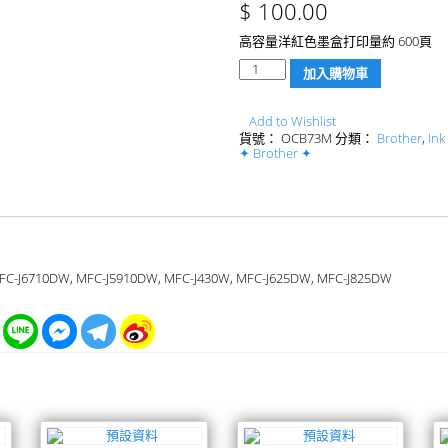
$
100.00
高容量洋紅色墨盒打印量約 600頁
數
加入購物車
量
Add to Wishlist
貨號：
OCB73M
分類：
Brother
,
Ink
✦ Brother ✦
-J6710DW, MFC-J5910DW, MFC-J430W, MFC-J625DW, MFC-J825DW