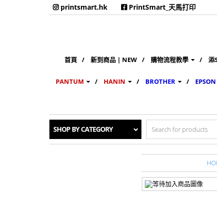
printsmart.hk
PrintSmart_天馬打印
首頁
新到商品 | NEW
購物流程教學
添
PANTUM
HANIN
BROTHER
EPSON
Search
SHOP BY CATEGORY
for:
HO