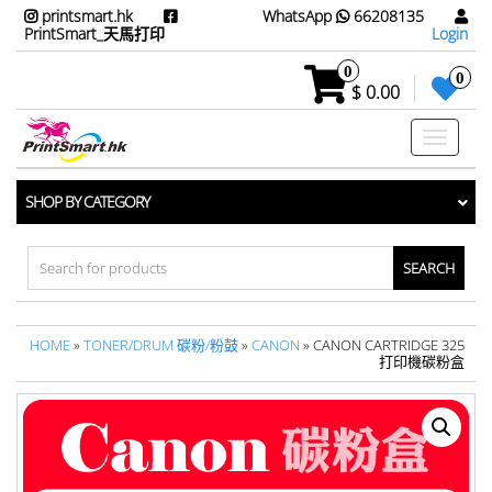
printsmart.hk
WhatsApp
66208135
PrintSmart_天馬打印
Login
0
0
$ 0.00
Toggle
navigati
SHOP BY CATEGORY
Search
for:
HOME
»
TONER/DRUM 碳粉/粉鼓
»
CANON
» CANON CARTRIDGE 325
打印機碳粉盒