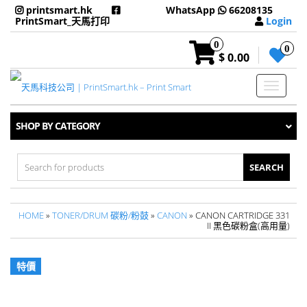
printsmart.hk
WhatsApp
66208135
PrintSmart_天馬打印
Login
0
0
$ 0.00
Toggle
navigati
SHOP BY CATEGORY
Search
for:
HOME
»
TONER/DRUM 碳粉/粉鼓
»
CANON
» CANON CARTRIDGE 331
II 黑色碳粉盒(高用量)
特價