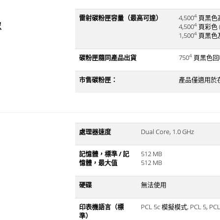
4
雷射碳粉匣容量（最高可達）
4,500
頁黑色
像
4
4,500
頁彩色 
4
1,500
頁黑色及
4
碳粉匣隨同產品出貨
750
頁黑色回收
市售碳粉匣：
產品僅適用於在特
處理器速度
Dual Core, 1.0 GHz
記憶體，標準 / 記
512 MB
憶體，最大值
512 MB
硬碟
無法使用
印表機語言（標
PCL 5c 模擬模式, PCL 5, PC
準）