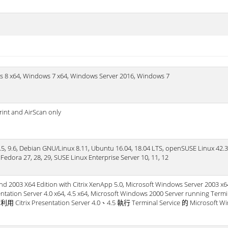
 8 x64, Windows 7 x64, Windows Server 2016, Windows 7
rint and AirScan only
.5, 9.6, Debian GNU/Linux 8.11, Ubuntu 16.04, 18.04 LTS, openSUSE Linux 42.3
, Fedora 27, 28, 29, SUSE Linux Enterprise Server 10, 11, 12
d 2003 X64 Edition with Citrix XenApp 5.0, Microsoft Windows Server 2003 x
sentation Server 4.0 x64, 4.5 x64, Microsoft Windows 2000 Server running Termi
4.0, 利用 Citrix Presentation Server 4.0、4.5 執行 Terminal Service 的 Microsoft 