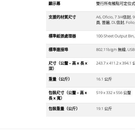
顯示幕
雙行所有觸點可定位式 (A
支援的材質尺寸
A6, Oficio, 7 3/4
員, 普遍, DL信封, Foli
標準紙張處理器
100-Sheet Output
標準連接埠
802.11b/g/n 無線, U
尺寸（公釐 – 高 x 長 x
243.7 x 411.2 x 394.1
深）
重量（公斤）
16.1 公斤
包裝尺寸（公釐 – 高 x
519 x 332 x 556 公釐
長 x 寬）
包裝重量（公斤）
19.1 公斤