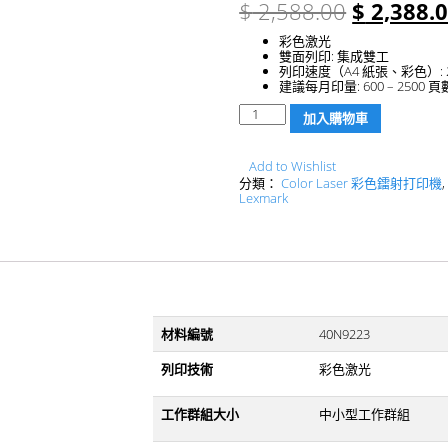
$
2,588.00
$
2,388.
彩色激光
雙面列印: 集成雙工
列印速度（A4 紙張、彩色）:
建議每月印量: 600 – 2500 頁
數
加入購物車
量
Add to Wishlist
分類：
Color Laser 彩色鐳射打印機
Lexmark
材料編號
40N9223
列印技術
彩色激光
工作群組大小
中小型工作群組