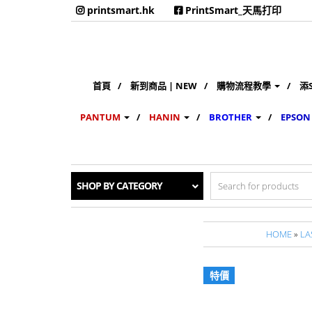
printsmart.hk
PrintSmart_天馬打印
首頁
新到商品 | NEW
購物流程教學
添
PANTUM
HANIN
BROTHER
EPSON
Search
SHOP BY CATEGORY
for:
HOME
»
LA
特價