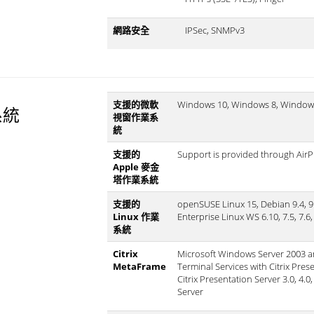
網路安全
IPSec, SNMPv3
支援的微軟
Windows 10, Windows 8, Windows
系統
視窗作業系
統
支援的
Support is provided through AirP
Apple 麥金
塔作業系統
支援的
openSUSE Linux 15, Debian 9.4, 9
Linux 作業
Enterprise Linux WS 6.10, 7.5, 7.6
系統
Citrix
Microsoft Windows Server 2003 an
MetaFrame
Terminal Services with Citrix Pre
Citrix Presentation Server 3.0, 
Server