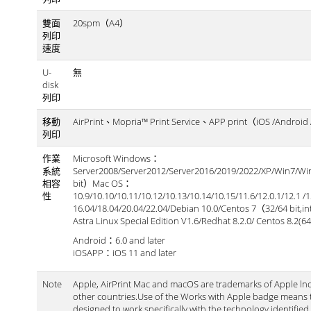
雙面
20spm（A4）
列印
速度
U-
無
disk
列印
移動
AirPrint、Mopria™ Print Service、APP print（iOS /Androi
列印
作業
Microsoft Windows：
系統
Server2008/Server2012/Server2016/2019/2022/XP/Win7/W
相容
bit）Mac OS：
性
10.9/10.10/10.11/10.12/10.13/10.14/10.15/11.6/12.0.1/12.1 
16.04/18.04/20.04/22.04/Debian 10.0/Centos 7（32/64 bit,
Astra Linux Special Edition V1.6/Redhat 8.2.0/ Centos 8.2(64 
Android：6.0 and later
iOSAPP：iOS 11 and later
Note
Apple, AirPrint Mac and macOS are trademarks of Apple lnc.
other countries.Use of the Works with Apple badge means 
designed to work specifically with the technology identifie