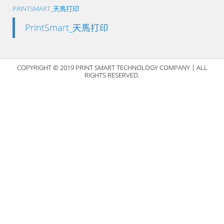
PRINTSMART_天馬打印
PrintSmart_天馬打印
COPYRIGHT © 2019 PRINT SMART TECHNOLOGY COMPANY｜ALL
RIGHTS RESERVED.