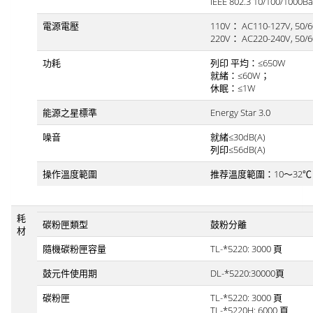
IEEE 802.3 10/100/1000B
電源電壓
110V： AC110-127V, 50/6
220V： AC220-240V, 50/
功耗
列印 平均：≤650W
就緒：≤60W；
休眠：≤1W
能源之星標準
Energy Star 3.0
噪音
就緒≤30dB(A)
列印≤56dB(A)
操作溫度範圍
推荐溫度範圍：10～32℃
耗
碳粉匣類型
鼓粉分離
材
隨機碳粉匣容量
TL-*5220: 3000 頁
鼓元件使用期
DL-*5220:30000頁
碳粉匣
TL-*5220: 3000 頁
TL-*5220H: 6000 頁