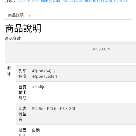
分類：
Laser Printer 鐳射打印機
,
Mono Laser 黑白鐳射打印機
,
Pantum
商品說明
商品說明
產品參數
BP5200DN
列
列印
42ppm(A4) ；
印
速度
44ppm(Letter)
首頁
≤ 5.9秒
輸出
時間
印表
PCL5e、PCL6、PS、GDI
機語
言
雙面
自動
列印