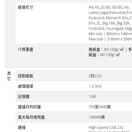
紙張尺寸
A4, A5, JIS B5, IS0 B5, A6,
Letter,Legal,Executive,Fo
Postcard, Monarch Env, D
Env, ZL, Big 16K, Big 32K,
Postcard, Younaga3, Nag
Min size：80mm x 148m
Max size：216mm x 356
介質重量
進紙盒：60-120g/ ㎡ ；
紙盒：60-120g/ ㎡
其
控制面板
2行LCD
它
處理速度
1.2 GHz
記憶體
1GB
建議月列印量
750至4000頁
最大每月使用量
100000頁
連接
High-speed USB 2.0;