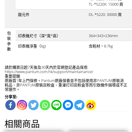
TL-*5220X: 15000 頁
鼓元件
DL-*5220: 30000 頁
包
印表機尺寸（深*寬*高）
364×343×236mm
裝
參
印表機淨重（kg)
含耗材，8.7kg
數
請於購買日起7天後及30天內於官網登記產品保用
https://www.pantum.com.hk/support/maintainance/
重要提醒:
原廠首1年上門保修。Pantum原廠保養並不包括使用非PANTUM原裝消
耗品、非PANTUM原裝炭粉盒、重灌打印炭粉盒等而引致機件損壞或不正
常運作。
分享至:
相關商品