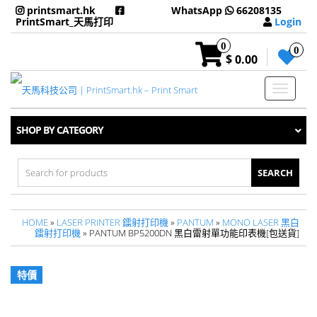
printsmart.hk
WhatsApp
66208135
PrintSmart_天馬打印
Login
0
0
$ 0.00
Toggle
navigati
SHOP BY CATEGORY
Search
for:
HOME
»
LASER PRINTER 鐳射打印機
»
PANTUM
»
MONO LASER 黑白
鐳射打印機
» PANTUM BP5200DN 黑白雷射單功能印表機[包送貨]
特價