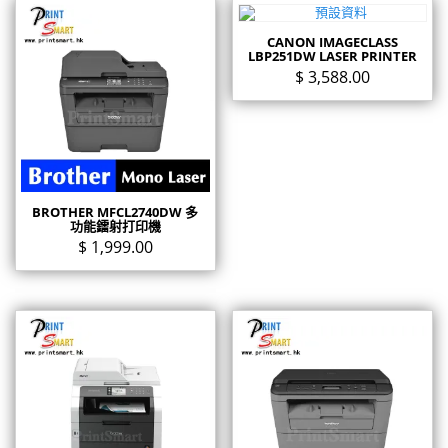
CANON IMAGECLASS
LBP251DW LASER PRINTER
$
3,588.00
BROTHER MFCL2740DW 多
功能鐳射打印機
$
1,999.00