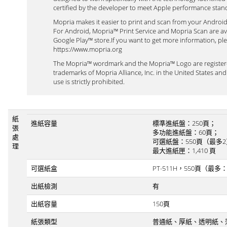
certified by the developer to meet Apple performance stan
Mopria makes it easier to print and scan from your Andro
For Android, Mopria™ Print Service and Mopria Scan are avai
Google Play™ store.If you want to get more information, plea
https://www.mopria.org
The Mopria™ wordmark and the Mopria™ Logo are register
trademarks of Mopria Alliance, Inc. in the United States an
use is strictly prohibited.
紙
進紙容量
標準進紙盤：250頁；
張
多功能進紙盤：60頁；
處
可選紙盤：550頁（最多
理
最大進紙匣：1,410 頁
可選紙盒
PT-511H，550頁（最多
出紙檢測
有
出紙容量
150頁
紙張類型
普通紙、厚紙、透明紙、