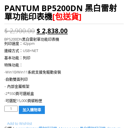
PANTUM BP5200DN 黑白雷射
單功能印表機
[包送貨]
$
2,900.00
$
2,838.00
BP5200DN黑白雷射單功能印表機
列印速度：42ppm
連線方式：USB+NET
基本功能：列印
特殊功能：
-Win10/Win11系統支援免驅動安裝
-自動雙面列印
– 內部金屬框架
-2*550頁可選紙盒
-可選配15,000頁碳粉匣
數
加入購物車
量
Add to Wishlist