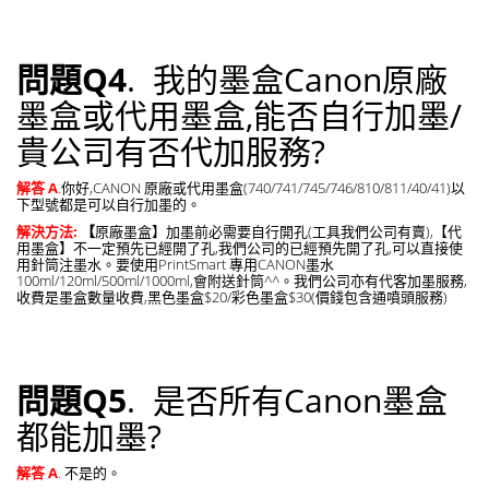
問題Q4
. 我的墨盒Canon原廠
墨盒或代用墨盒,能否自行加墨/
貴公司有否代加服務?
解答 A
.
你好,CANON 原廠或代用墨盒(740/741/745/746/810/811/40/41)以
下型號都是可以自行加墨的。
解決方法:
【
原廠墨盒】加墨前必需要自行開孔(工具我們公司有賣),【代
用墨盒】不一定預先已經開了孔,我們公司的已經預先開了孔,可以直接使
用針筒注墨水。要使用PrintSmart 專用CANON墨水
100ml/120ml/500ml/1000ml,會附送針筒^^。我們公司亦有代客加墨服務,
收費是墨盒數量收費,黑色墨盒$20/彩色墨盒$30(價錢包含通噴頭服務)
問題Q5
. 是否所有Canon墨盒
都能加墨?
解答 A
.
不是的。