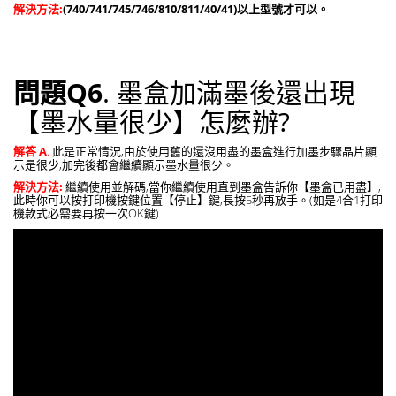
解決方法:
(740/741/745/746/810/811/40/41)以上型號才可以。
問題Q6
. 墨盒加滿墨後還出現
【墨水量很少】怎麼辦?
解答 A
.
此是正常情況,由於使用舊的還沒用盡的墨盒進行加墨步驟晶片顯
示是很少,加完後都會繼續顯示墨水量很少。
解決方法:
繼續使用並解碼,當你繼續使用直到墨盒告訴你【墨盒已用盡】,
此時你可以按打印機按鍵位置【停止】鍵,長按5秒再放手。(如是4合1打印
機款式必需要再按一次OK鍵)