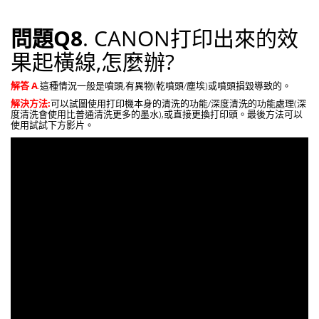
問題Q8
. CANON打印出來的效
果起橫線,怎麼辦?
解答 A
.
這種情況一般是噴頭,有異物(乾噴頭/塵埃)或噴頭損毀導致的。
解決方法:
可以試圖使用打印機本身的清洗的功能/深度清洗的功能處理(深
度清洗會使用比普通清洗更多的墨水),或直接更換打印頭。最後方法可以
使用試試下方影片。