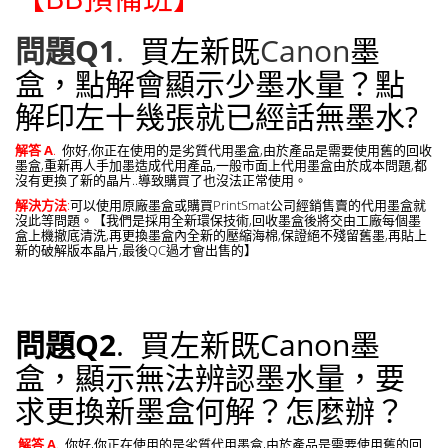
問題Q1
.
買左新既
Canon
墨
盒，點解會顯示少墨水量？點
解印左十幾張就已經話無墨水?
解答 A
.
你好,你正在使用的是劣質代用墨盒,由於產品是需要使用舊的回收
墨盒,重新再人手加墨造成代用產品,一般市面上代用墨盒由於成本問題,都
沒有更換了新的晶片..導致購買了也沒法正常使用。
解決方法
:
可以使用原廠墨盒或購買PrintSmat公司經銷售賣的代用墨盒就
沒此等問題。【我們是採用全新環保技術,回收墨盒後將交由工廠每個墨
盒上機撤底清洗,再更換墨盒內全新的壓縮海棉,保證絕不殘留舊墨,再貼上
新的破解版本晶片,最後QC過才會出售的】
問題Q2
. 買左新既Canon墨
盒，顯示無法辨認墨水量，要
求更換新墨盒何解？怎麼辦？
解答 A
.
你好,你正在使用的是劣質代用墨盒,由於產品是需要使用舊的回