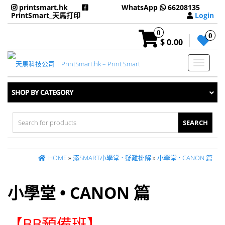
printsmart.hk
WhatsApp
66208135
PrintSmart_天馬打印
Login
0
0
$ 0.00
Toggle
navigati
SHOP BY CATEGORY
Search
for:
HOME
»
添SMART小學堂 • 疑難排解
»
小學堂 • CANON 篇
小學堂 • CANON 篇
【BB預備班
】