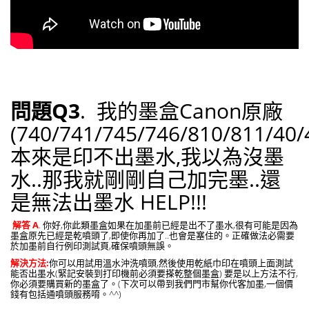
問題Q3
. 我的墨盒Canon原廠
(740/741/745/746/810/811/40/
本來是印不出墨水,我以為沒墨
水..那我就剛剛自己加完墨..還
是無法出墨水 HELP!!!
解答 A
.
你好,你此類墨盒如果在加墨前已經是出不了墨水,很有可能是因為
墨盒原先已經是乾噴頭了,即使你再加了..也會是塞住的。正確做法必需要
於加墨前自行例印測試頁,確保噴頭無誤。
解決方法:
你可以用試用溫水沖洗噴頭,然後使用乾紙巾印在噴頭上面測試
能否出墨水(緊記安裝到打印機前必須要搽乾整個墨盒) 要是以上方法不行,
你必須要購買新的墨盒了。(下次可以帶到我們門市幫你代客加墨,一個價
錢有包括通噴頭服務唷。^^)