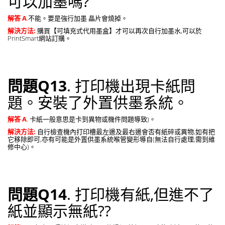
可以加墨嗎?
解答 A
.
不能。要是強行加墨 晶片會燒掉。
解決方法:
購買【可填充式代用墨盒】才可以再次自行加墨水,可以於
PrintSmart網站訂購。
問題Q13
. 打印機出現卡紙問
題。安裝了外置供墨系統。
解答 A
.
卡紙一般意思是卡到異物或機件問題導致)。
解決方法:
自行檢查機內打印槽最左邊及最右邊會否有紙碎或異物,如有把
它移除即可,亦有可能是外置供墨系統喉管變形導自(無法自行處理,需到維
修中心)。
問題Q14
. 打印機有紙,但進不了
紙並顯示無紙??