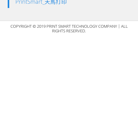
PrintSmart_天馬打印
COPYRIGHT © 2019 PRINT SMART TECHNOLOGY COMPANY｜ALL
RIGHTS RESERVED.