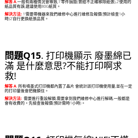
解答 A
.
一般有兩種情況會導致,1’零件損毀(曾經不正確移除紙張),2’使用的
紙品質有誤,建議使用80G紙質。
解決方法:
1’需要帶機器來我們維修中心進行維修及報價(預計檢查1小
時)2’自行更換紙張品質。
問題Q15
. 打印機顯示 廢墨綿已
滿 是什麼意思?不能打印啊求
救!
解答 A
.
所有噴墨式打印機都內置了晶片 會統計該打印機使用量,並在一定
的打印量後會把機鎖住。
解決方法:
需要進行重設解鎖,需要拿到我們維修中心進行解碼,一般都是
會有收費的。先檢查後報價(預計需時1小時)。