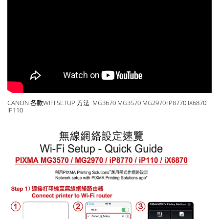
CANON 各款WIFI SETUP 方法 MG3670 MG3570 MG2970 IP8770 IX6870
IP110