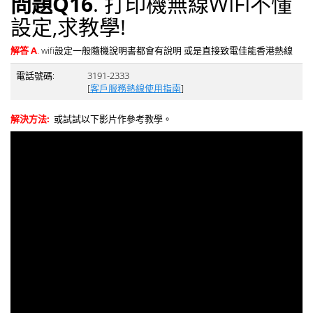
問題Q16
. 打印機無線WIFI不懂
設定,求教學!
解答 A
.
wifi設定一般隨機說明書都會有說明 或是直接致電佳能香港熱線
電話號碼:
3191-2333
[
客戶服務熱線使用指南
]
解決方法:
或試試以下影片作參考教學。