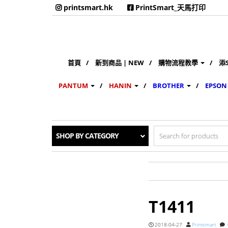
printsmart.hk
PrintSmart_天馬打印
首頁
新到商品 | NEW
購物流程教學
添
PANTUM
HANIN
BROTHER
EPSON
Search
SHOP BY CATEGORY
for:
T1411
2018-04-27
Printsmart