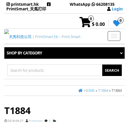
printsmart.hk
WhatsApp
66208135
PrintSmart_天馬打印
Login
0
0
$ 0.00
Toggle
navigati
SHOP BY CATEGORY
Search
for:
HOME
»
T1884
» T1884
T1884
2018-04-27
Printsmart
0